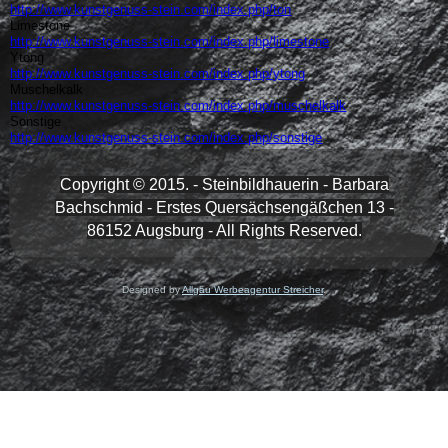
http://www.kunstgenuss-stein.com/index.php/ton
Limestone
http://www.kunstgenuss-stein.com/index.php/limestone
Ytong
http://www.kunstgenuss-stein.com/index.php/ytong
Muschelkalk
http://www.kunstgenuss-stein.com/index.php/muschelkalk
Sonstige
http://www.kunstgenuss-stein.com/index.php/sonstige
Copyright © 2015. - Steinbildhauerin - Barbara
Bachschmid
-
Erstes
Quersächsengäßchen 13 -
86152 Augsburg - All Rights Reserved.
Designed by
Allgäu Werbeagentur Streicher
.
Cookies erleichtern die Bereitstellung unserer Dienste. Mit der
Nutzung unserer Dienste erklären Sie sich damit einverstanden, dass
wir Cookies verwenden.