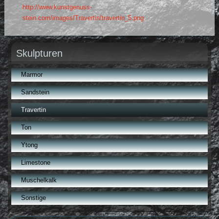
http://www.kunstgenuss-
stein.com/images/Travertin/travertin_5.png
Skulpturen
Marmor
Sandstein
Travertin
Ton
Ytong
Limestone
Muschelkalk
Sonstige