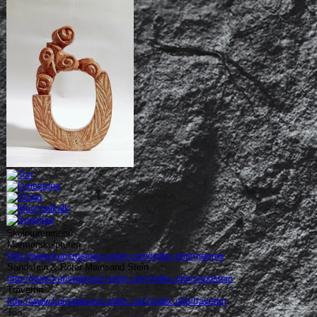
Skulpturenmenü
Marmorskulpturen
http://www.kunstgenuss-stein.com/index.php/marmor
Sandstein & Roter Mainsand Stein
http://www.kunstgenuss-stein.com/index.php/sandstein
Travertin
http://www.kunstgenuss-stein.com/index.php/travertin
Ton